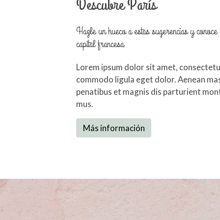
Descubre París
Hazle un hueco a estas sugerencias y conoce e
capital francesa
Lorem ipsum dolor sit amet, consectetue
commodo ligula eget dolor. Aenean mas
penatibus et magnis dis parturient mont
mus.
Más información