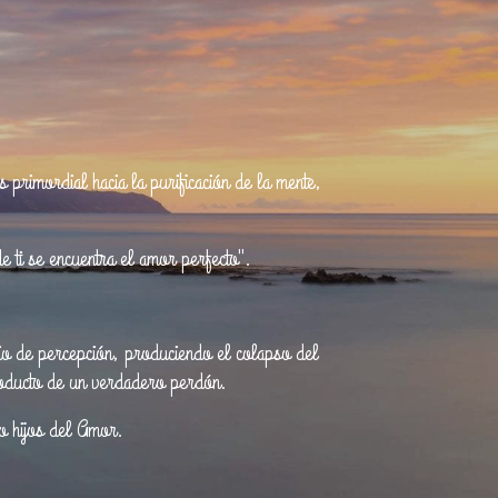
 primordial hacia la purificación de la mente,
e ti se encuentra el amor perfecto".
bio de percepción, produciendo el colapso del
producto de un verdadero perdón.
o hijos del Amor.