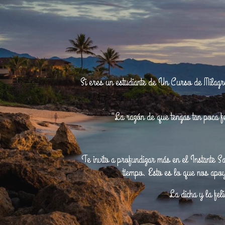
Si eres un estudiante de Un Curso de Milagros
"La razón de que tengas tan poca fe
Te invito a profundizar más en el Instante S
tiempo. Esto es lo que nos apoy
La dicha y la fe