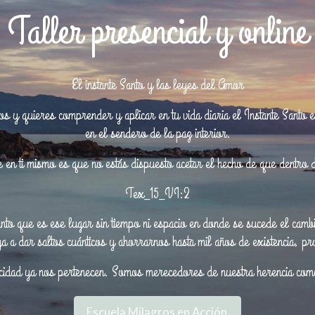
Taller presencial y online
El instante Santo y las leyes del Amor
 y quieres comprender y aplicar en tu vida diaria el Instante Santo es
en el sendero de la paz interior.
 en ti mismo es que no estás dispuesto acetar el hecho de que dentro d
Tex_15_VI:2
anto que es ese lugar sin tiempo ni espacio en donde se sucede el cam
a a dar saltos cuánticos y ahorrarnos hasta mil años de existencia, 
licidad ya nos pertenecen. Somos merecedores de nuestra herencia com
Escuela Milagros en Acción