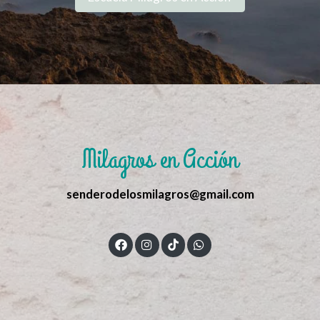
Milagros en Acción
senderodelosmilagros@gmail.com