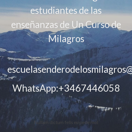
estudiantes de las
enseñanzas de Un Curso de
Milagros
escuelasenderodelosmilagros
WhatsApp:+3467446058
Nullam dictum felis eu pede mol