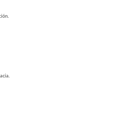
ión.
acia.