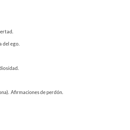
bertad.
 del ego.
diosidad.
ona). Afirmaciones de perdón.