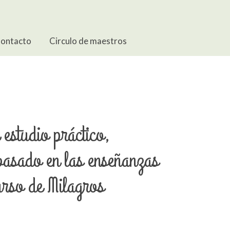
ontacto
Circulo de maestros
estudio práctico,
basado en las enseñanzas
rso de Milagros