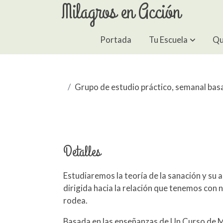
Milagros en Acción
Portada
Tu Escuela
Qu
Grupo de estudio práctico, semanal bas
Detalles
Estudiaremos la teoría de la sanación y su ap
dirigida hacia la relación que tenemos con
rodea.
Basada en las enseñanzas de Un Curso de Mi