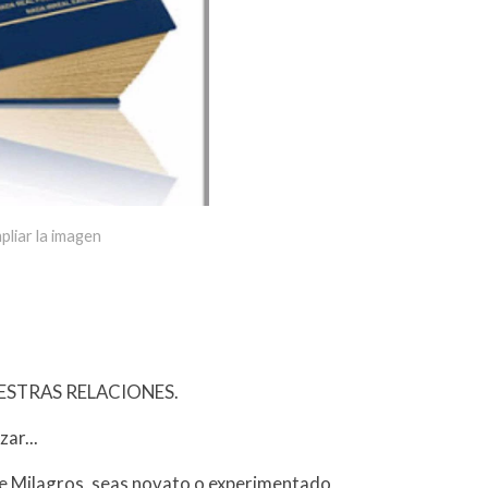
pliar la imagen
ESTRAS RELACIONES.
ar...
De Milagros, seas novato o experimentado